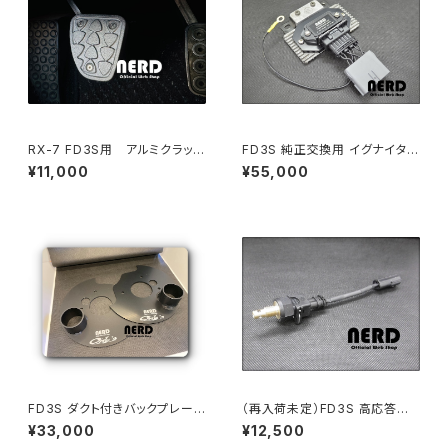
RX-7 FD3S用 アルミクラッチ
FD3S 純正交換用 イグナイタ
ペダルカバー （ハイリフト15m
キット (FD3S Ignition Mod
¥11,000
¥55,000
m）
ule Kit) N3A1-18-251互換
FD3S ダクト付きバックプレー
（再入荷未定）FD3S 高応答
ト -FD3S Back Plate Front
吸気温度センサー ( FD3S Hi
¥33,000
¥12,500
with Air Duct-
ghSpeed IAT )