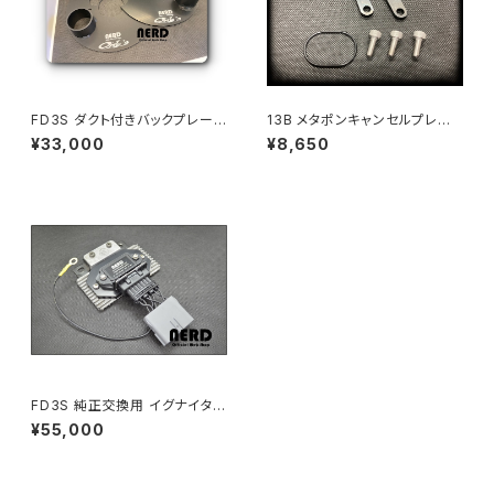
FD3S ダクト付きバックプレー
13B メタポンキャンセルプレー
ト -FD3S Back Plate Front
ト ~ 13B OMP Cancel Plat
¥33,000
¥8,650
with Air Duct-
e ~
FD3S 純正交換用 イグナイタ
キット (FD3S Ignition Mod
¥55,000
ule Kit) N3A1-18-251互換