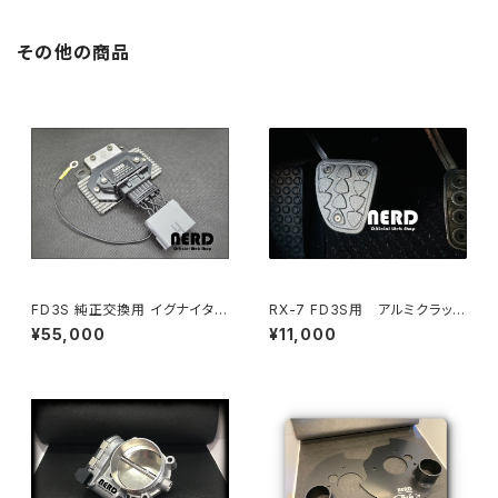
その他の商品
FD3S 純正交換用 イグナイタ
RX-7 FD3S用 アルミクラッチ
キット (FD3S Ignition Mod
ペダルカバー （ハイリフト15m
¥55,000
¥11,000
ule Kit) N3A1-18-251互換
m）