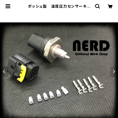
ボッシュ製 温度圧力センサーキッ
ト Bosch Motorsport Liquid
Pressure/Temp combined Se
nsor | NERD JAPAN Official W
eb Shop