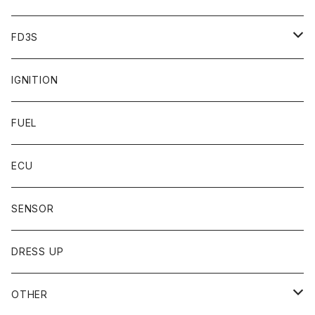
FD3S
SENSOR
IGNITION
DRESS UP
FUEL
ECU
SENSOR
DRESS UP
OTHER