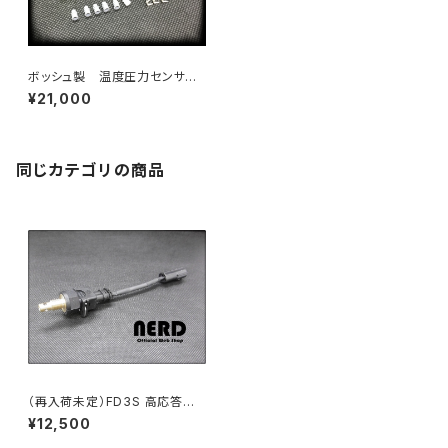
ボッシュ製 温度圧力センサー
キット Bosch Motorsport L
¥21,000
iquid Pressure/Temp com
bined Sensor
同じカテゴリの商品
（再入荷未定）FD3S 高応答
吸気温度センサー ( FD3S Hi
¥12,500
ghSpeed IAT )